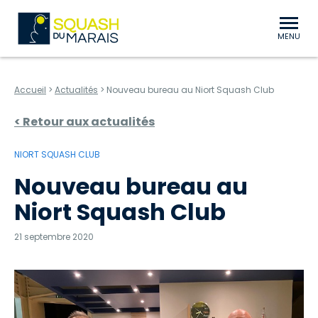
au contenu
Aller au menu
Squash du Marais Niort Bessines
MENU
Accueil
>
Actualités
>
Nouveau bureau au Niort Squash Club
< Retour aux actualités
NIORT SQUASH CLUB
Nouveau bureau au
Niort Squash Club
21 septembre 2020