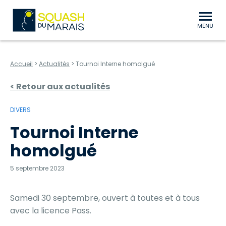
au contenu
Aller au menu
Squash du Marais Niort Bessines
MENU
Accueil
>
Actualités
>
Tournoi Interne homolgué
< Retour aux actualités
DIVERS
Tournoi Interne
homolgué
5 septembre 2023
Samedi 30 septembre, ouvert à toutes et à tous
avec la licence Pass.